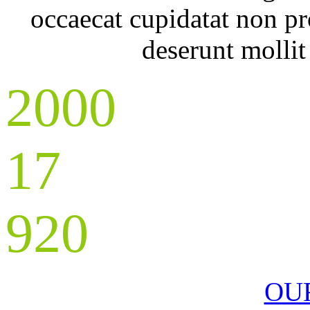
occaecat cupidatat non pro
deserunt mollit
2000
EMPLOYEES
17
OFFICES
920
CLIENTS
OU