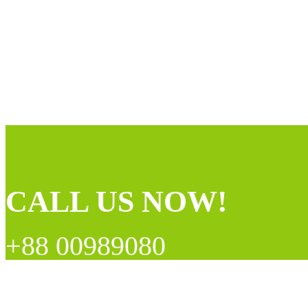
VISIT OUR OFFICE
14 Tottenham Court Road,
CALL US NOW!
+88 00989080